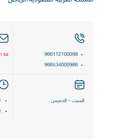
m.sa
966112100098
966534000986
السبت – الخميس
9.00 ص – 12.00 م
.4.00 م – 11.00 م